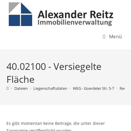
Inhalt
Zum
springen
Inhalt
springen
Menü
40.02100 - Versiegelte
Fläche
>
Dateien
>
Liegenschaftsdaten
>
WEG - Goerdeler Str. 5-7
>
Rechn
Es gibt momentan keine Beiträge, die unter dieser
Taxonomie veröffentlicht wurden.