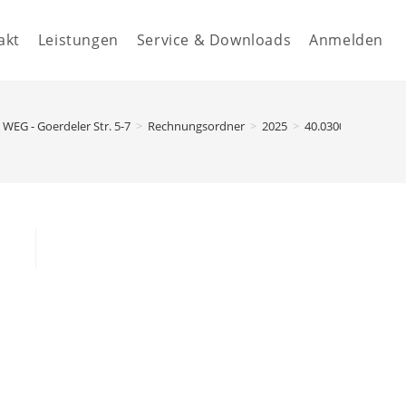
akt
Leistungen
Service & Downloads
Anmelden
WEG - Goerdeler Str. 5-7
>
Rechnungsordner
>
2025
>
40.03000 - Allgem