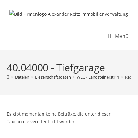
Inhalt
Zum
springen
Inhalt
springen
Menü
40.04000 - Tiefgarage
>
Dateien
>
Liegenschaftsdaten
>
WEG - Landsteinerstr. 1
>
Rechn
Es gibt momentan keine Beiträge, die unter dieser
Taxonomie veröffentlicht wurden.