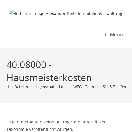
Inhalt
Zum
springen
Inhalt
springen
Menü
40.08000 -
Hausmeisterkosten
>
Dateien
>
Liegenschaftsdaten
>
WEG - Goerdeler Str. 5-7
>
Rechn
Es gibt momentan keine Beiträge, die unter dieser
Taxonomie veröffentlicht wurden.