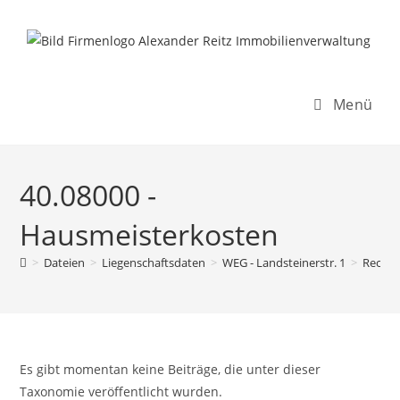
Inhalt
Zum
springen
Inhalt
springen
Menü
40.08000 -
Hausmeisterkosten
>
Dateien
>
Liegenschaftsdaten
>
WEG - Landsteinerstr. 1
>
Rechn
Es gibt momentan keine Beiträge, die unter dieser
Taxonomie veröffentlicht wurden.