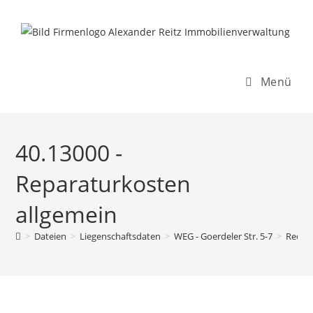
Inhalt
Zum
springen
Inhalt
springen
Menü
40.13000 -
Reparaturkosten
allgemein
>
Dateien
>
Liegenschaftsdaten
>
WEG - Goerdeler Str. 5-7
>
Rechn