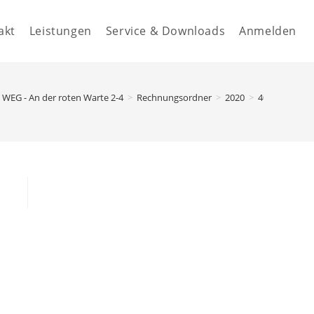
akt
Leistungen
Service & Downloads
Anmelden
WEG - An der roten Warte 2-4
>
Rechnungsordner
>
2020
>
40.13100 - G