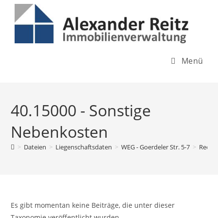
Inhalt
Zum
springen
Inhalt
springen
Menü
40.15000 - Sonstige
Nebenkosten
>
Dateien
>
Liegenschaftsdaten
>
WEG - Goerdeler Str. 5-7
>
Rechn
Es gibt momentan keine Beiträge, die unter dieser
Taxonomie veröffentlicht wurden.